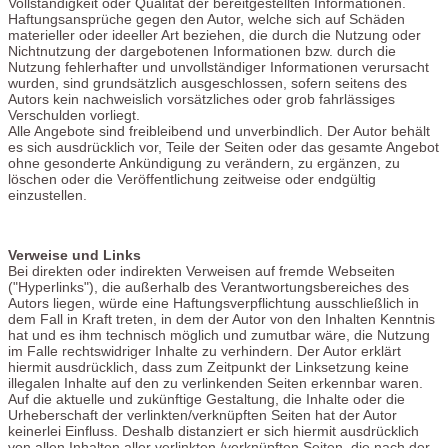
Vollständigkeit oder Qualität der bereitgestellten Informationen.
Haftungsansprüche gegen den Autor, welche sich auf Schäden
materieller oder ideeller Art beziehen, die durch die Nutzung oder
Nichtnutzung der dargebotenen Informationen bzw. durch die
Nutzung fehlerhafter und unvollständiger Informationen verursacht
wurden, sind grundsätzlich ausgeschlossen, sofern seitens des
Autors kein nachweislich vorsätzliches oder grob fahrlässiges
Verschulden vorliegt.
Alle Angebote sind freibleibend und unverbindlich. Der Autor behält
es sich ausdrücklich vor, Teile der Seiten oder das gesamte Angebot
ohne gesonderte Ankündigung zu verändern, zu ergänzen, zu
löschen oder die Veröffentlichung zeitweise oder endgültig
einzustellen.
Verweise und Links
Bei direkten oder indirekten Verweisen auf fremde Webseiten
("Hyperlinks"), die außerhalb des Verantwortungsbereiches des
Autors liegen, würde eine Haftungsverpflichtung ausschließlich in
dem Fall in Kraft treten, in dem der Autor von den Inhalten Kenntnis
hat und es ihm technisch möglich und zumutbar wäre, die Nutzung
im Falle rechtswidriger Inhalte zu verhindern. Der Autor erklärt
hiermit ausdrücklich, dass zum Zeitpunkt der Linksetzung keine
illegalen Inhalte auf den zu verlinkenden Seiten erkennbar waren.
Auf die aktuelle und zukünftige Gestaltung, die Inhalte oder die
Urheberschaft der verlinkten/verknüpften Seiten hat der Autor
keinerlei Einfluss. Deshalb distanziert er sich hiermit ausdrücklich
von allen Inhalten aller verlinkten /verknüpften Seiten, die nach der