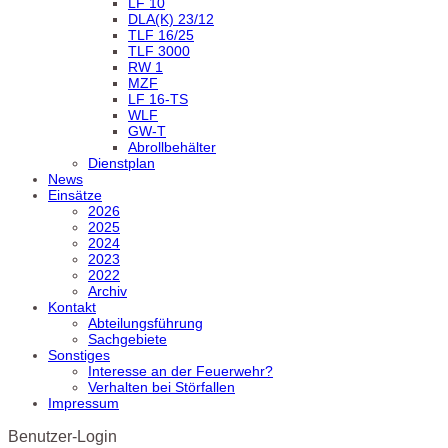
LF 10
DLA(K) 23/12
TLF 16/25
TLF 3000
RW 1
MZF
LF 16-TS
WLF
GW-T
Abrollbehälter
Dienstplan
News
Einsätze
2026
2025
2024
2023
2022
Archiv
Kontakt
Abteilungsführung
Sachgebiete
Sonstiges
Interesse an der Feuerwehr?
Verhalten bei Störfallen
Impressum
Benutzer-Login