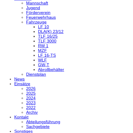
Mannschaft
Jugend
Förderverein
Feuerwehrhaus
Fahrzeuge
LF 10
DLA(K) 23/12
TLF 16/25
TLF 3000
RW 1
MZF
LF 16-TS
WLF
GW-T
Abrollbehälter
Dienstplan
News
Einsätze
2026
2025
2024
2023
2022
Archiv
Kontakt
Abteilungsführung
Sachgebiete
Sonstiges