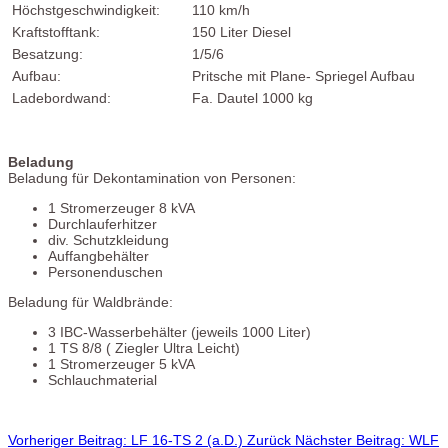
Höchstgeschwindigkeit:
110 km/h
Kraftstofftank:
150 Liter Diesel
Besatzung:
1/5/6
Aufbau:
Pritsche mit Plane- Spriegel Aufbau
Ladebordwand:
Fa. Dautel 1000 kg
Beladung
Beladung für Dekontamination von Personen:
1 Stromerzeuger 8 kVA
Durchlauferhitzer
div. Schutzkleidung
Auffangbehälter
Personenduschen
Beladung für Waldbrände:
3 IBC-Wasserbehälter (jeweils 1000 Liter)
1 TS 8/8 ( Ziegler Ultra Leicht)
1 Stromerzeuger 5 kVA
Schlauchmaterial
Vorheriger Beitrag: LF 16-TS 2 (a.D.)
Zurück
Nächster Beitrag: WLF