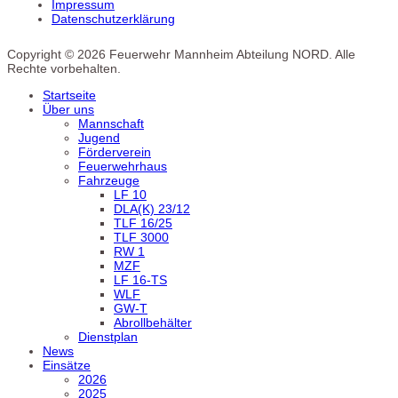
Impressum
Datenschutzerklärung
Copyright © 2026 Feuerwehr Mannheim Abteilung NORD. Alle
Rechte vorbehalten.
Startseite
Über uns
Mannschaft
Jugend
Förderverein
Feuerwehrhaus
Fahrzeuge
LF 10
DLA(K) 23/12
TLF 16/25
TLF 3000
RW 1
MZF
LF 16-TS
WLF
GW-T
Abrollbehälter
Dienstplan
News
Einsätze
2026
2025