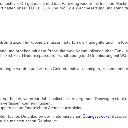
de noch vor Ort getauscht und das Fahrzeug wieder mit frischen Mask
 Dort hatten unser TLF16, DLK und MZF die Wachbesetzung und somit
ßen Ganzen funktioniert, müssen natürlich die Handgriffe auch im Klei
g und Arbeiten mit dem Pressluftatmer, Kommunikation über Funk, Vo
chicklichkeit, Hindernisparcours, Handhabung und Orientierung mit 
ieder länger werden und wir das Gelernte mit vollständigen, zusamm
r nur helfen, wenn wir dabei selbst sicher vorgehen. Deswegen steht d
den verlassen können müssen.
ruppen mit umfangreichem Atemschutztraining.
: Mehrfaches Durchlaufen der hindernisreichen
Übungsstrecke
, dazwisc
ür die meisten schon Routine ist.