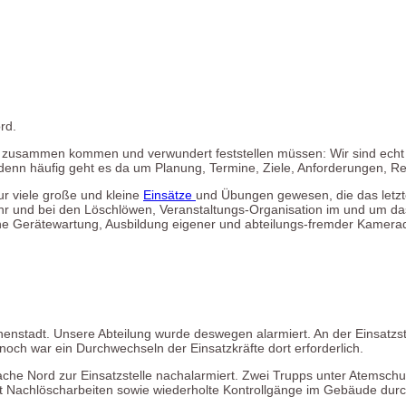
rd.
zusammen kommen und verwundert feststellen müssen: Wir sind echt vi
enn häufig geht es da um Planung, Termine, Ziele, Anforderungen, Res
nur viele große und kleine
Einsätze
und Übungen gewesen, die das letzte
r und bei den Löschlöwen, Veranstaltungs-Organisation im und um d
he Gerätewartung, Ausbildung eigener und abteilungs-fremder Kamer
nstadt. Unsere Abteilung wurde deswegen alarmiert. An der Einsatzst
noch war ein Durchwechseln der Einsatzkräfte dort erforderlich.
he Nord zur Einsatzstelle nachalarmiert. Zwei Trupps unter Atemsch
 Nachlöscharbeiten sowie wiederholte Kontrollgänge im Gebäude durc