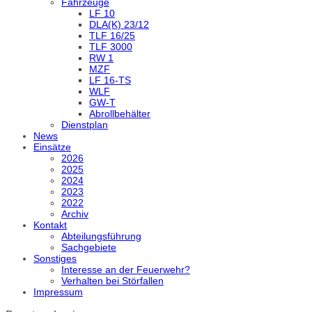
Fahrzeuge
LF 10
DLA(K) 23/12
TLF 16/25
TLF 3000
RW 1
MZF
LF 16-TS
WLF
GW-T
Abrollbehälter
Dienstplan
News
Einsätze
2026
2025
2024
2023
2022
Archiv
Kontakt
Abteilungsführung
Sachgebiete
Sonstiges
Interesse an der Feuerwehr?
Verhalten bei Störfallen
Impressum