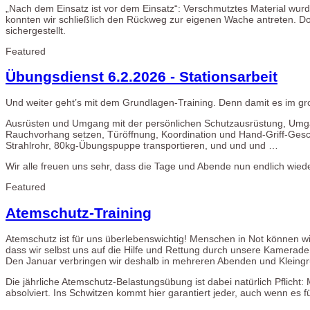
„Nach dem Einsatz ist vor dem Einsatz“: Verschmutztes Material wur
konnten wir schließlich den Rückweg zur eigenen Wache antreten.
sichergestellt.
Featured
Übungsdienst 6.2.2026 - Stationsarbeit
Und weiter geht’s mit dem Grundlagen-Training. Denn damit es im gro
Ausrüsten und Umgang mit der persönlichen Schutzausrüstung, Umgan
Rauchvorhang setzen, Türöffnung, Koordination und Hand-Griff-Ges
Strahlrohr, 80kg-Übungspuppe transportieren, und und und …
Wir alle freuen uns sehr, dass die Tage und Abende nun endlich w
Featured
Atemschutz-Training
Atemschutz ist für uns überlebenswichtig! Menschen in Not können wi
dass wir selbst uns auf die Hilfe und Rettung durch unsere Kamera
Den Januar verbringen wir deshalb in mehreren Abenden und Kleing
Die jährliche Atemschutz-Belastungsübung ist dabei natürlich Pflicht
absolviert. Ins Schwitzen kommt hier garantiert jeder, auch wenn es f