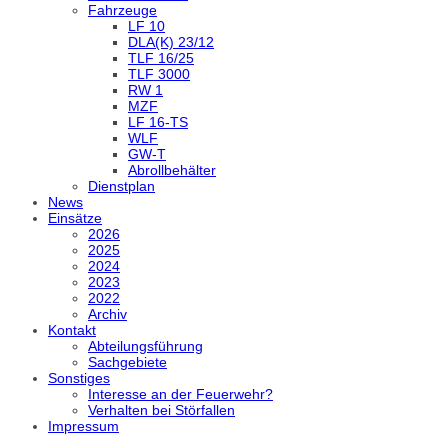
Fahrzeuge
LF 10
DLA(K) 23/12
TLF 16/25
TLF 3000
RW 1
MZF
LF 16-TS
WLF
GW-T
Abrollbehälter
Dienstplan
News
Einsätze
2026
2025
2024
2023
2022
Archiv
Kontakt
Abteilungsführung
Sachgebiete
Sonstiges
Interesse an der Feuerwehr?
Verhalten bei Störfallen
Impressum