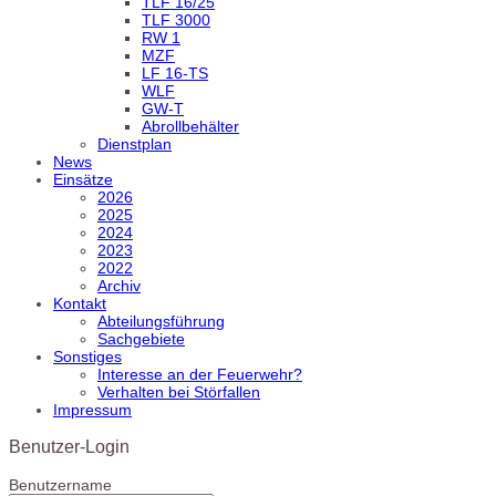
TLF 16/25
TLF 3000
RW 1
MZF
LF 16-TS
WLF
GW-T
Abrollbehälter
Dienstplan
News
Einsätze
2026
2025
2024
2023
2022
Archiv
Kontakt
Abteilungsführung
Sachgebiete
Sonstiges
Interesse an der Feuerwehr?
Verhalten bei Störfallen
Impressum
Benutzer-Login
Benutzername