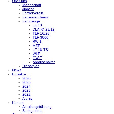
Über uns
Mannschaft
Jugend
Förderverein
Feuerwehrhaus
Fahrzeuge
LF 10
DLA(K) 23/12
TLF 16/25
TLF 3000
RW 1
MZF
LF 16-TS
WLF
GW-T
Abrollbehälter
Dienstplan
News
Einsätze
2026
2025
2024
2023
2022
Archiv
Kontakt
Abteilungsführung
Sachgebiete