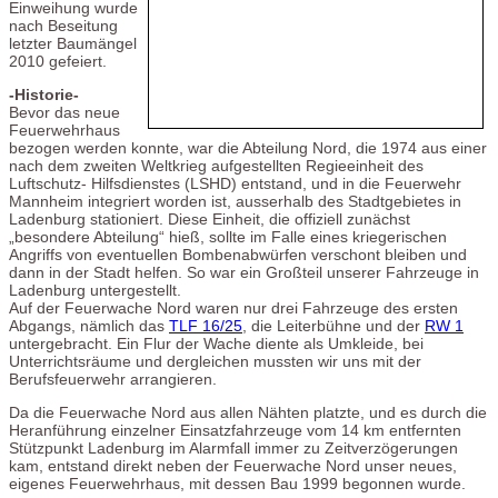
Einweihung wurde
nach Beseitung
letzter Baumängel
2010 gefeiert.
-Historie-
Bevor das neue
Feuerwehrhaus
bezogen werden konnte, war die Abteilung Nord, die 1974 aus einer
nach dem zweiten Weltkrieg aufgestellten Regieeinheit des
Luftschutz- Hilfsdienstes (LSHD) entstand, und in die Feuerwehr
Mannheim integriert worden ist, ausserhalb des Stadtgebietes in
Ladenburg stationiert. Diese Einheit, die offiziell zunächst
„besondere Abteilung“ hieß, sollte im Falle eines kriegerischen
Angriffs von eventuellen Bombenabwürfen verschont bleiben und
dann in der Stadt helfen. So war ein Großteil unserer Fahrzeuge in
Ladenburg untergestellt.
Auf der Feuerwache Nord waren nur drei Fahrzeuge des ersten
Abgangs, nämlich das
TLF 16/25
, die Leiterbühne und der
RW 1
untergebracht. Ein Flur der Wache diente als Umkleide, bei
Unterrichtsräume und dergleichen mussten wir uns mit der
Berufsfeuerwehr arrangieren.
Da die Feuerwache Nord aus allen Nähten platzte, und es durch die
Heranführung einzelner Einsatzfahrzeuge vom 14 km entfernten
Stützpunkt Ladenburg im Alarmfall immer zu Zeitverzögerungen
kam, entstand direkt neben der Feuerwache Nord unser neues,
eigenes Feuerwehrhaus, mit dessen Bau 1999 begonnen wurde.