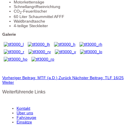
Motorkettensäge
Schnellangriffseinrichtung
CO
-Feuerlöscher
2
60 Liter Schaummittel AFFF
Waldbrandtasche
4-teilige Steckleiter
Galerie
Vorheriger Beitrag: MTF (a.D.)
Zurück
Nächster Beitrag: TLF 16/25
Weiter
Weiterführende Links
Kontakt
Über uns
Fahrzeuge
Einsätze