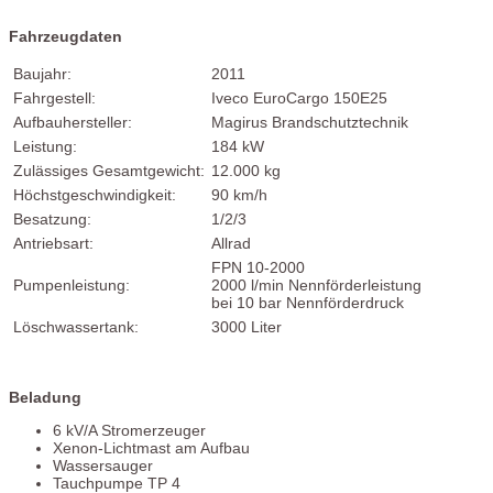
Fahrzeugdaten
Baujahr:
2011
Fahrgestell:
Iveco EuroCargo 150E25
Aufbauhersteller:
Magirus Brandschutztechnik
Leistung:
184 kW
Zulässiges Gesamtgewicht:
12.000 kg
Höchstgeschwindigkeit:
90 km/h
Besatzung:
1/2/3
Antriebsart:
Allrad
FPN 10-2000
Pumpenleistung:
2000 l/min Nennförderleistung
bei 10 bar Nennförderdruck
Löschwassertank:
3000 Liter
Beladung
6 kV/A Stromerzeuger
Xenon-Lichtmast am Aufbau
Wassersauger
Tauchpumpe TP 4