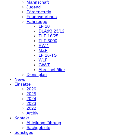
Mannschaft
Jugend
Förderverein
Feuerwehrhaus
Fahrzeuge
LF 10
DLA(K) 23/12
TLF 16/25
TLF 3000
RW 1
MZF
LF 16-TS
WLF
GW-T
Abrollbehälter
Dienstplan
News
Einsätze
2026
2025
2024
2023
2022
Archiv
Kontakt
Abteilungsführung
Sachgebiete
Sonstiges