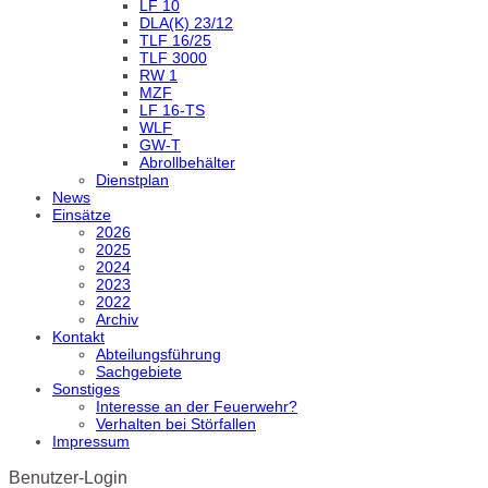
LF 10
DLA(K) 23/12
TLF 16/25
TLF 3000
RW 1
MZF
LF 16-TS
WLF
GW-T
Abrollbehälter
Dienstplan
News
Einsätze
2026
2025
2024
2023
2022
Archiv
Kontakt
Abteilungsführung
Sachgebiete
Sonstiges
Interesse an der Feuerwehr?
Verhalten bei Störfallen
Impressum
Benutzer-Login