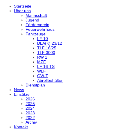
Startseite
Über uns
Mannschaft
Jugend
Förderverein
Feuerwehrhaus
Fahrzeuge
LF 10
DLA(K) 23/12
TLF 16/25
TLF 3000
RW 1
MZF
LF 16-TS
WLF
GW-T
Abrollbehälter
Dienstplan
News
Einsätze
2026
2025
2024
2023
2022
Archiv
Kontakt