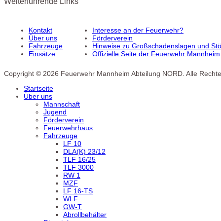
Weiterführende Links
Kontakt
Interesse an der Feuerwehr?
Über uns
Förderverein
Fahrzeuge
Hinweise zu Großschadenslagen und Stör
Einsätze
Offizielle Seite der Feuerwehr Mannheim
Copyright © 2026 Feuerwehr Mannheim Abteilung NORD. Alle Rechte
Startseite
Über uns
Mannschaft
Jugend
Förderverein
Feuerwehrhaus
Fahrzeuge
LF 10
DLA(K) 23/12
TLF 16/25
TLF 3000
RW 1
MZF
LF 16-TS
WLF
GW-T
Abrollbehälter