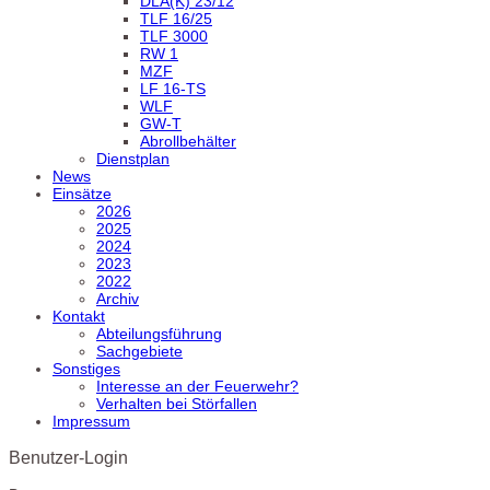
DLA(K) 23/12
TLF 16/25
TLF 3000
RW 1
MZF
LF 16-TS
WLF
GW-T
Abrollbehälter
Dienstplan
News
Einsätze
2026
2025
2024
2023
2022
Archiv
Kontakt
Abteilungsführung
Sachgebiete
Sonstiges
Interesse an der Feuerwehr?
Verhalten bei Störfallen
Impressum
Benutzer-Login