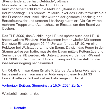
„Kleinbrände außerhalb Gebäude“, oftmals
Müllcontainer, arbeitete das TLF 3000 ab.
Kurz vor Mitternacht kam die Meldung „Brand in einer
Industrieanlage“. Es brannte im Müllbunker des Heizkraftwerkes auf
der Friesenheimer Insel. Hier wurden der gesamte Löschzug der
Berufsfeuerwehr und unseren Löschzug alarmiert. Vor Ort waren
mehrere Trupps unter Atemschutz im Einsatz, um den Brand zu
löschen.
Das TLF 3000, das Ausbildungs-LF und später auch das LF 10
hatten weitere Einsätze. Hier brannten immer wieder Mülltonnen.
Der letzte Einsatz gegen 02:44 Uhr war für das LF 10. An einem
Feldweg bei Wallstadt brannte ein Baum. Da sich das Feuer in den
Stamm gefressen hatte, musste der Baum mittels Kettensäge und
Seilwinde gefällt werden. Als Unterstützung wurden der RW und
TLF 3000 zur technischen Unterstützung und Sicherstellung der
Wasserversorgung nachalarmiert.
Um 04:45 Uhr war dann für alle Kräfte der Abteilung Feierabend.
Insgesamt waren von unserer Abteilung in dieser Nacht 33
Einsatzkräfte verteilt auf sieben Fahrzeuge im Dienst.
Vorheriger Beitrag: Sturmeinsatz 15.04.2024
Zurück
Weiterführende Links
Kontakt