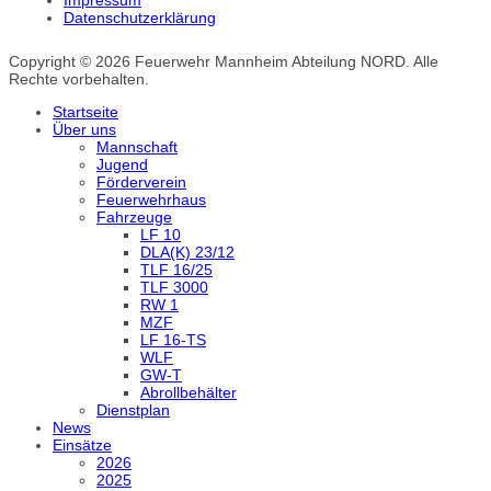
Impressum
Datenschutzerklärung
Copyright © 2026 Feuerwehr Mannheim Abteilung NORD. Alle
Rechte vorbehalten.
Startseite
Über uns
Mannschaft
Jugend
Förderverein
Feuerwehrhaus
Fahrzeuge
LF 10
DLA(K) 23/12
TLF 16/25
TLF 3000
RW 1
MZF
LF 16-TS
WLF
GW-T
Abrollbehälter
Dienstplan
News
Einsätze
2026
2025