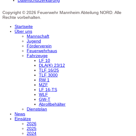
Datenschutzerklärung
Copyright © 2026 Feuerwehr Mannheim Abteilung NORD. Alle
Rechte vorbehalten.
Startseite
Über uns
Mannschaft
Jugend
Förderverein
Feuerwehrhaus
Fahrzeuge
LF 10
DLA(K) 23/12
TLF 16/25
TLF 3000
RW 1
MZF
LF 16-TS
WLF
GW-T
Abrollbehälter
Dienstplan
News
Einsätze
2026
2025
2024