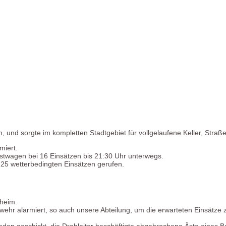
 und sorgte im kompletten Stadtgebiet für vollgelaufene Keller, Stra
miert.
twagen bei 16 Einsätzen bis 21:30 Uhr unterwegs.
25 wetterbedingten Einsätzen gerufen.
nheim.
wehr alarmiert, so auch unsere Abteilung, um die erwarteten Einsätze
n geschickt, die Drehleiter beschäftigte abgebrochene Äste eines Ba