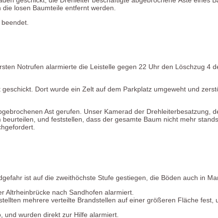
 die losen Baumteile entfernt werden.
t beendet.
ten Notrufen alarmierte die Leistelle gegen 22 Uhr den Löschzug 4 de
eschickt. Dort wurde ein Zelt auf dem Parkplatz umgeweht und zerstö
brochenen Ast gerufen. Unser Kamerad der Drehleiterbesatzung, der
urteilen, und feststellen, dass der gesamte Baum nicht mehr standsi
chgefordert.
dgefahr ist auf die zweithöchste Stufe gestiegen, die Böden auch in 
 Altrheinbrücke nach Sandhofen alarmiert.
tellten mehrere verteilte Brandstellen auf einer größeren Fläche fest,
und wurden direkt zur Hilfe alarmiert.