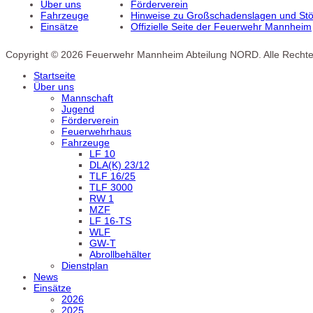
Über uns
Förderverein
Fahrzeuge
Hinweise zu Großschadenslagen und Stör
Einsätze
Offizielle Seite der Feuerwehr Mannheim
Copyright © 2026 Feuerwehr Mannheim Abteilung NORD. Alle Rechte
Startseite
Über uns
Mannschaft
Jugend
Förderverein
Feuerwehrhaus
Fahrzeuge
LF 10
DLA(K) 23/12
TLF 16/25
TLF 3000
RW 1
MZF
LF 16-TS
WLF
GW-T
Abrollbehälter
Dienstplan
News
Einsätze
2026
2025