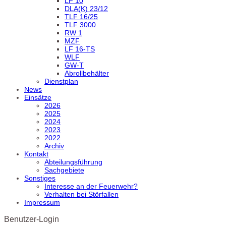
LF 10
DLA(K) 23/12
TLF 16/25
TLF 3000
RW 1
MZF
LF 16-TS
WLF
GW-T
Abrollbehälter
Dienstplan
News
Einsätze
2026
2025
2024
2023
2022
Archiv
Kontakt
Abteilungsführung
Sachgebiete
Sonstiges
Interesse an der Feuerwehr?
Verhalten bei Störfallen
Impressum
Benutzer-Login