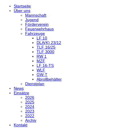
Startseite
Über uns
Mannschaft
Jugend
Förderverein
Feuerwehrhaus
Fahrzeuge
LF 10
DLA(K) 23/12
TLF 16/25
TLF 3000
RW 1
MZF
LF 16-TS
WLF
GW-T
Abrollbehälter
Dienstplan
News
Einsätze
2026
2025
2024
2023
2022
Archiv
Kontakt