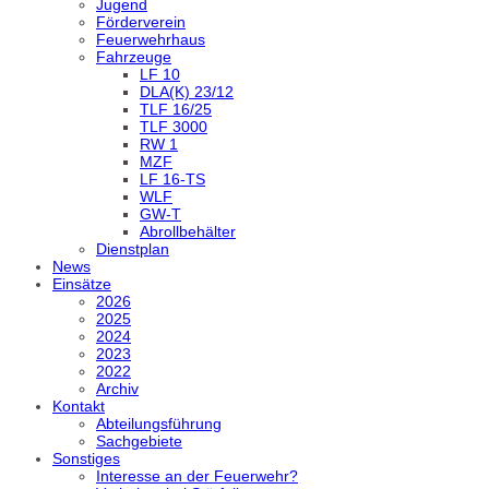
Jugend
Förderverein
Feuerwehrhaus
Fahrzeuge
LF 10
DLA(K) 23/12
TLF 16/25
TLF 3000
RW 1
MZF
LF 16-TS
WLF
GW-T
Abrollbehälter
Dienstplan
News
Einsätze
2026
2025
2024
2023
2022
Archiv
Kontakt
Abteilungsführung
Sachgebiete
Sonstiges
Interesse an der Feuerwehr?