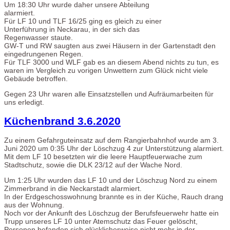
Um 18:30 Uhr wurde daher unsere Abteilung
alarmiert.
Für LF 10 und TLF 16/25 ging es gleich zu einer
Unterführung in Neckarau, in der sich das
Regenwasser staute.
GW-T und RW saugten aus zwei Häusern in der Gartenstadt den
eingedrungenen Regen.
Für TLF 3000 und WLF gab es an diesem Abend nichts zu tun, es
waren im Vergleich zu vorigen Unwettern zum Glück nicht viele
Gebäude betroffen.
Gegen 23 Uhr waren alle Einsatzstellen und Aufräumarbeiten für
uns erledigt.
Küchenbrand 3.6.2020
Zu einem Gefahrguteinsatz auf dem Rangierbahnhof wurde am 3.
Juni 2020 um 0:35 Uhr der Löschzug 4 zur Unterstützung alarmiert.
Mit dem LF 10 besetzten wir die leere Hauptfeuerwache zum
Stadtschutz, sowie die DLK 23/12 auf der Wache Nord.
Um 1:25 Uhr wurden das LF 10 und der Löschzug Nord zu einem
Zimmerbrand in die Neckarstadt alarmiert.
In der Erdgeschosswohnung brannte es in der Küche, Rauch drang
aus der Wohnung.
Noch vor der Ankunft des Löschzug der Berufsfeuerwehr hatte ein
Trupp unseres LF 10 unter Atemschutz das Feuer gelöscht,
Personen befanden sich glücklicherweise nicht mehr in der