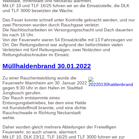
Wallstadt, Innenstadt und Neckarau alarmiert.
Mit LF 10 und TLF 16/25 fuhren wir an die Einsatzstelle, die DLK
und TLF 3000 besetzten die Wache.
Das Feuer konnte schnell unter Kontrolle gebracht werden, und nur
zwei Personen wurden durch Rauchgase verletzt.
Die Nachlöscharbeiten im Versorgungsschacht und Dach dauerten
bis nach 16 Uhr.
Von der Feuerwehr waren 54 Einsatzkräfte mit 13 Fahrzeugen vor
Ort. Der Rettungsdienst war aufgrund der befürchteten vielen
Verletzten mit fünf Rettungswägen, zwei Notärzten und
Rettungshubschrauber im Einsatz.
Müllhaldenbrand 30.01.2022
Zu einer Rauchentwicklung wurde die
Feuerwehr Mannheim am 30. Januar 2022
gegen 9:30 Uhr in den Hafen im Stadtteil
Jungbusch gerufen.
Der Rauch entstammte eines
Entsorgungsbetriebes, bei dem eine Halde
mit Kunststoffmüll brannte, und eine dichte
Rauchschwade in Richtung Neckarstadt
wehte.
Daher wurden gleich mehrere Abteilungen der Freiwilligen
Feuerwehr, so auch unsere, alarmiert.
Mit LF 10, DLK 23/12, TLF 16/25 und TLF 3000 fuhren wir zur