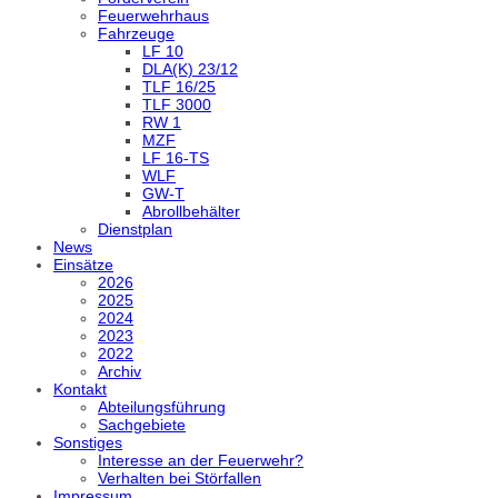
Feuerwehrhaus
Fahrzeuge
LF 10
DLA(K) 23/12
TLF 16/25
TLF 3000
RW 1
MZF
LF 16-TS
WLF
GW-T
Abrollbehälter
Dienstplan
News
Einsätze
2026
2025
2024
2023
2022
Archiv
Kontakt
Abteilungsführung
Sachgebiete
Sonstiges
Interesse an der Feuerwehr?
Verhalten bei Störfallen
Impressum