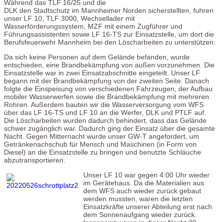
Während das TLF 16/25 und die
DLK den Stadtschutz im Mannheimer Norden sicherstellten, fuhren
unser LF 10, TLF 3000, Wechsellader mit
Wasserförderungssystem, MZF mit einem Zugführer und
Führungsassistenten sowie LF 16-TS zur Einsatzstelle, um dort die
Berufsfeuerwehr Mannheim bei den Löscharbeiten zu unterstützen.
Da sich keine Personen auf dem Gelände befanden, wurde
entschieden, eine Brandbekämpfung von außen vorzunehmen. Die
Einsatzstelle war in zwei Einsatzabschnitte eingeteilt. Unser LF
begann mit der Brandbekämpfung von der zweiten Seite. Danach
folgte die Einspeisung von verschiedenen Fahrzeugen, der Aufbau
mobiler Wasserwerfen sowie die Brandbekämpfung mit mehreren
Rohren. Außerdem bauten wir die Wasserversorgung vom WFS
über das LF 16-TS und LF 10 an die Werfer, DLK und PTLF auf.
Die Löscharbeiten wurden dadurch behindert, dass das Gelände
schwer zugänglich war. Dadurch ging der Einsatz über die gesamte
Nacht. Gegen Mitternacht wurde unser GW-T angefordert, um
Getränkenachschub für Mensch und Maschinen (in Form von
Diesel) an die Einsatzstelle zu bringen und benutzte Schläuche
abzutransportieren.
Unser LF 10 war gegen 4:00 Uhr wieder
im Gerätehaus. Da die Materialien aus
dem WFS auch wieder zurück gebaut
werden mussten, waren die letzten
Einsatzkräfte unserer Abteilung erst nach
dem Sonnenaufgang wieder zurück.