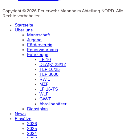
Copyright © 2026 Feuerwehr Mannheim Abteilung NORD. Alle
Rechte vorbehalten.
Startseite
Über uns
Mannschaft
Jugend
Förderverein
Feuerwehrhaus
Fahrzeuge
LF 10
DLA(K) 23/12
TLF 16/25
TLF 3000
RW 1
MZF
LF 16-TS
WLF
GW-T
Abrollbehälter
Dienstplan
News
Einsätze
2026
2025
2024